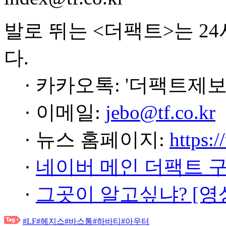
발로 뛰는 <더팩트>는 2
다.
· 카카오톡: '더팩트제보
· 이메일:
jebo@tf.co.kr
· 뉴스 홈페이지:
https:/
·
네이버 메인 더팩트 
·
그곳이 알고싶냐? [영
#LF
#헤지스
#바스통
#하바티
#아우터