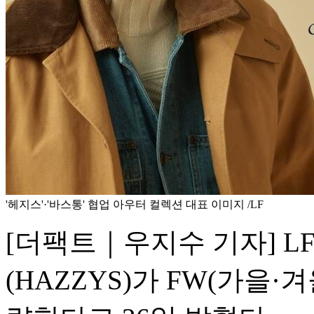
'헤지스'·'바스통' 협업 아우터 컬렉션 대표 이미지 /LF
[더팩트｜우지수 기자] L
(HAZZYS)가 FW(가을·