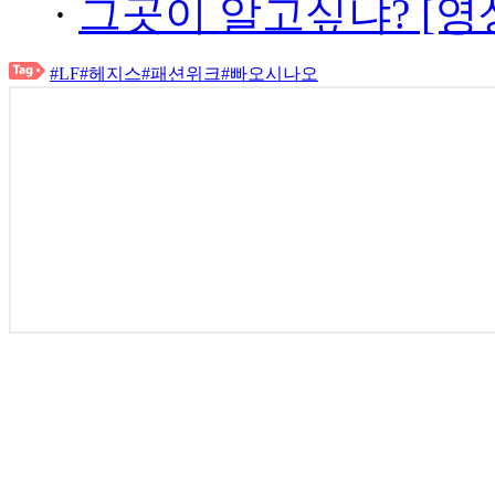
·
그곳이 알고싶냐? [영
#LF
#헤지스
#패션위크
#빠오시나오