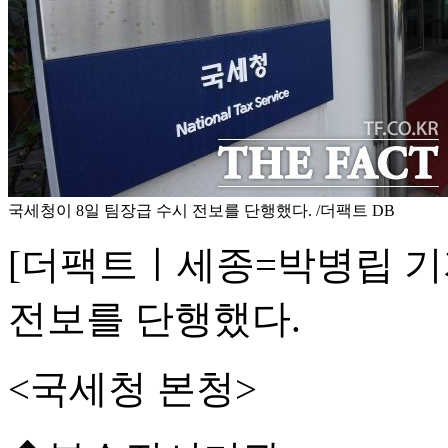
국세청이 8일 팀장급 수시 전보를 단행했다. /더팩트 DB
[더팩트ㅣ세종=박병립 기자
전보를 단행했다.
<국세청 본청>