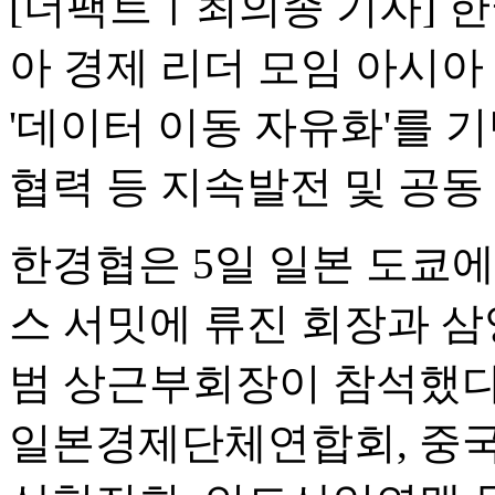
[더팩트ㅣ최의종 기자] 
아 경제 리더 모임 아시아
'데이터 이동 자유화'를 기
협력 등 지속발전 및 공동
한경협은 5일 일본 도쿄에
스 서밋에 류진 회장과 삼
범 상근부회장이 참석했다
일본경제단체연합회, 중국