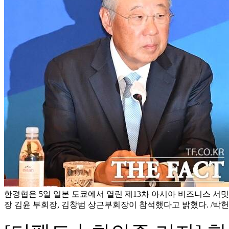
한경협은 5일 일본 도쿄에서 열린 제13차 아시아 비즈니스 서
장 김윤 부회장, 김창범 상근부회장이 참석했다고 밝혔다. /박