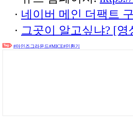
·
네이버 메인 더팩트 
·
그곳이 알고싶냐? [영
#마인즈그라운드
#MICE
#민환기