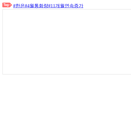
#한은
#4월통화량
#11개월연속증가