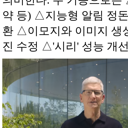
약 등) △지능형 알림 정
환 △이모지와 이미지 생성
진 수정 △'시리' 성능 개