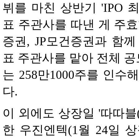
뷔를 마친 상반기 'IPO
표 주관사를 따낸 게 주효
증권, JP모건증권과 함
표 주관사를 맡아 전체 공모
는 258만1000주를 인수
다.
이 외에도 상장일 '따따블(
한 우진엔텍(1월 24일 