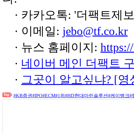
· 카카오톡: '더팩트제보
· 이메일:
jebo@tf.co.kr
· 뉴스 홈페이지:
https:/
·
네이버 메인 더팩트 
·
그곳이 알고싶냐? [영
#KB증권
#IPO
#ECM
#1위
#HD현대마린솔루션
#케이뱅크
#