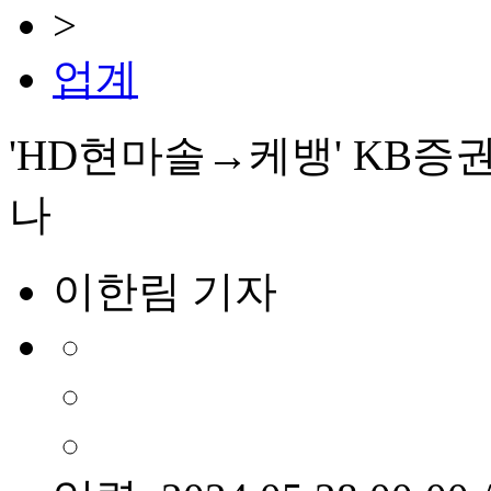
>
업계
'HD현마솔→케뱅' KB증권
나
이한림 기자