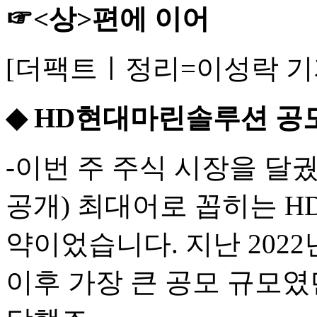
☞<상>편에 이어
[더팩트ㅣ정리=이성락 기
◆ HD현대마린솔루션 공모
-이번 주 주식 시장을 달궜
공개) 최대어로 꼽히는 
약이었습니다. 지난 202
이후 가장 큰 공모 규모였