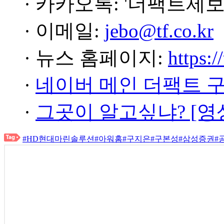
· 카카오톡: '더팩트제보
· 이메일:
jebo@tf.co.kr
· 뉴스 홈페이지:
https:/
·
네이버 메인 더팩트 
·
그곳이 알고싶냐? [영
#HD현대마린솔루션
#아워홈
#구지은
#구본성
#삼성증권
#