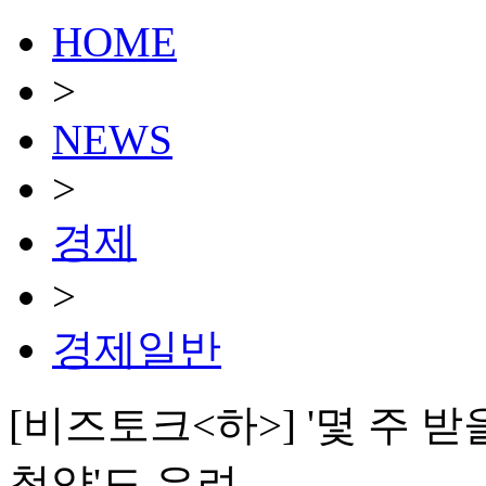
HOME
>
NEWS
>
경제
>
경제일반
[비즈토크<하>] '몇 주 
청약'도 우려