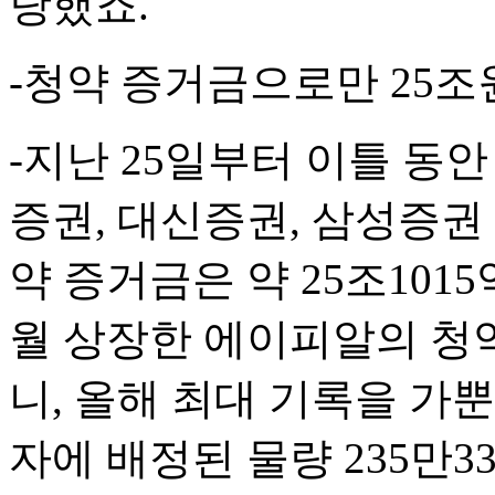
당했죠.
-청약 증거금으로만 25조
-지난 25일부터 이틀 동안
증권, 대신증권, 삼성증권
약 증거금은 약 25조101
월 상장한 에이피알의 청
니, 올해 최대 기록을 가
자에 배정된 물량 235만33