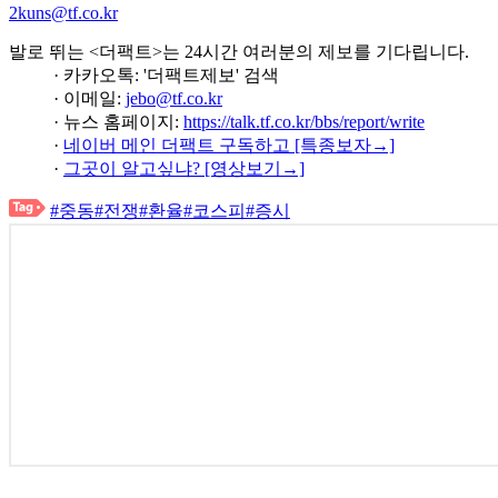
2kuns@tf.co.kr
발로 뛰는 <더팩트>는 24시간 여러분의 제보를 기다립니다.
· 카카오톡: '더팩트제보' 검색
· 이메일:
jebo@tf.co.kr
· 뉴스 홈페이지:
https://talk.tf.co.kr/bbs/report/write
·
네이버 메인 더팩트 구독하고 [특종보자→]
·
그곳이 알고싶냐? [영상보기→]
#중동
#전쟁
#환율
#코스피
#증시