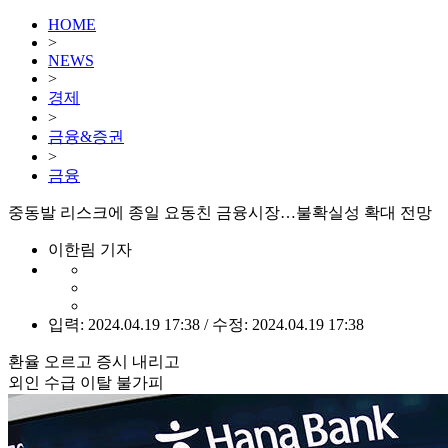
HOME
>
NEWS
>
경제
>
금융&증권
>
금융
중동발 리스크에 종일 요동친 금융시장…불확실성 확대 전망
이한림 기자
입력: 2024.04.19 17:38 / 수정: 2024.04.19 17:38
환율 오르고 증시 내리고
외인 수급 이탈 불가피