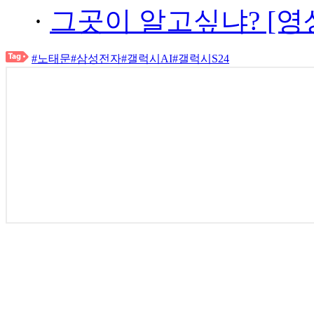
·
그곳이 알고싶냐? [영
#노태문
#삼성전자
#갤럭시AI
#갤럭시S24