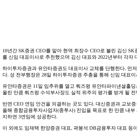
이 외에도 임재택 한양증권 대표, 곽봉석 DB금융투자 대표 등이
한 금융투자업계 관계자는 "올해는 정기 주총에서 CEO 교체 안
수장들이 잇따라 교체된 것도 무관하지 않다. 리스크 관리와 내
2kuns@tf.co.kr
발로 뛰는 <더팩트>는 24시간 여러분의 제보를 기다립니다.
· 카카오톡: '더팩트제보' 검색
· 이메일:
jebo@tf.co.kr
· 뉴스 홈페이지:
https://talk.tf.co.kr/bbs/report/write
·
네이버 메인 더팩트 구독하고 [특종보자→]
·
그곳이 알고싶냐? [영상보기→]
#증권사
#ceo
#주총
#쇄신