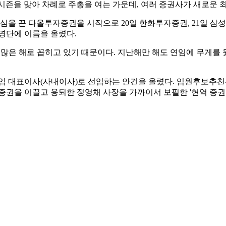
) 시즌을 맞아 차례로 주총을 여는 가운데, 여러 증권사가 새로운
을 끈 다올투자증권을 시작으로 20일 한화투자증권, 21일 삼성·현
 명단에 이름을 올렸다.
 많은 해로 꼽히고 있기 때문이다. 지난해만 해도 연임에 무게를 
신임 대표이사(사내이사)로 선임하는 안건을 올렸다. 임원후보추
증권을 이끌고 용퇴한 정영채 사장을 가까이서 보필한 '현역 증권맨
 SK증권 대표이사가 물러난 SK증권도 쇄신을 위한 변화를 택했다.
대표를 맡은 전우종 대표와 함께 SK증권을 맡길 예정이다.
하이투자증권은 지난 8일 임추위를 열고 이달 임기가 만료되는
사에 오를 전망이다.
스 수석부사장을 신임 대표이사로 내정했다. 궈밍쩡 현 대표이사
망이다. 유안타증권은 오는 29일 정기주주총회의 승인 절차를 거
증권은 각각 이사회를 통해 오익근 대표와 박봉권 대표의 연임을 
정을 가장 잘 아는 기존 수장에게 기회를 더 준 것으로 풀이된다