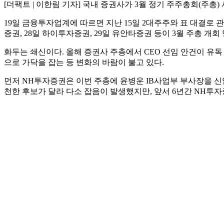
[더팩트 | 이한림 기자] 국내 증권사가 3월 정기 주주총회(주총
19일 금융투자업계에 따르면 지난 15일 2대주주와 표 대결로 관심
증권, 28일 하이투자증권, 29일 유안타증권 등이 3월 주총 개회
화두는 쇄신이다. 올해 증권사 주총에서 CEO 선임 안건이 유독
으로 가닥을 잡는 등 변화의 바람이 불고 있다.
먼저 NH투자증권은 이번 주총에 윤병운 IB사업부 부사장을 
천한 후보가 달라 다소 잡음이 발생했지만, 앞서 6년간 NH투자
10년간 SK증권 CEO를 맡아 현역 최장수 CEO로 불린 김신
를 신임 대표이사로 추천했으며 김신 대표와 2022년부터 각자 
하이투자증권과 유안타증권도 대표이사 교체를 단행한다. 먼저 
다. 성 전부행장은 28일 하이투자증권 주총을 통해 신임 대표이
유안타증권은 11일 임추위를 열고 뤄즈펑 유안타파이낸셜홀딩
올린 만큼 뤄즈펑 수석부사장도 실적 위주의 평가를 받게 될 전
반면 CEO 연임 안건을 의결하는 곳도 있다. 대신증권과 교보
올해 종합금융투자사업자(종투사) 진입을 목표로 한 만큼 내부 사
지하면 3연임에 성공한다.