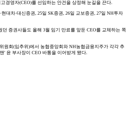
 최고경영자(CEO)를 선임하는 안건을 상정해 눈길을 끈다.
대차·대신증권, 25일 SK증권, 26일 교보증권, 27일 NH투자
뒀던 증권사들도 올해 3월 임기 만료를 앞둔 CEO를 교체하는 쪽
천위원회(임추위)에서 농협중앙회와 NH농협금융지주가 각각 추
' 윤 부사장이 CEO 바통을 이어받게 됐다.
 SK증권은 앞서 열린 임추위에서 정준호 리스크관리본부장(CRO)
 홍원식 대표이사의 후임에 성무용 전 대구은행 부행장을 내정했
가 기저효과 덕을 봤으나 지난해 유안타증권의 영업이익을 끌어
쳐 뤄즈펑 대표를 최종 선임한다.
주총 안건으로 올리면서 체제 유지를 선택했다. 두 증권사 모두
. 오 대표와 박 대표 모두 이번 주총을 통해 사내이사 자리를 유