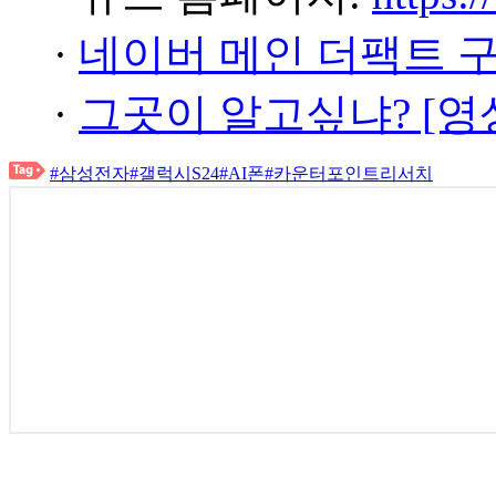
·
네이버 메인 더팩트 
·
그곳이 알고싶냐? [영
#삼성전자
#갤럭시S24
#AI폰
#카운터포인트리서치