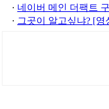
·
네이버 메인 더팩트 
·
그곳이 알고싶냐? [영