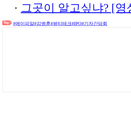
·
그곳이 알고싶냐? [영
#에이피알
#김병훈
#뷰티테크
#IPO
#기자간담회