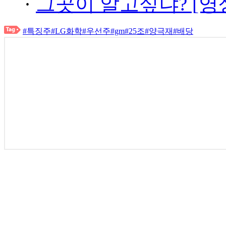
·
그곳이 알고싶냐? [영
#특징주
#LG화학
#우선주
#gm
#25조
#양극재
#배당