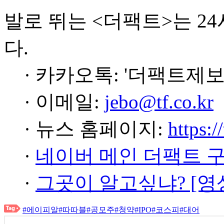
발로 뛰는 <더팩트>는 2
다.
· 카카오톡: '더팩트제보
· 이메일:
jebo@tf.co.kr
· 뉴스 홈페이지:
https:/
·
네이버 메인 더팩트 
·
그곳이 알고싶냐? [영
#에이피알
#따따블
#공모주
#청약
#IPO
#코스피
#대어