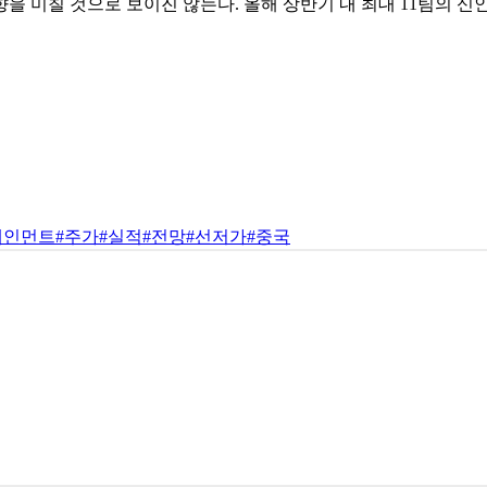
향을 미칠 것으로 보이진 않는다. 올해 상반기 내 최대 11팀의 
테인먼트
#주가
#실적
#전망
#선저가
#중국