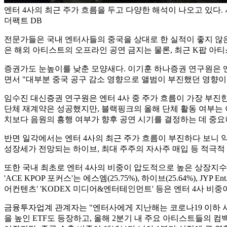
엔터 4사의 최근 주가 흐름을 두고 다양한 해석이 나오고 있다. 
더팩트 DB
전문가들은 국내 엔터사들의 중국을 상대로 한 실적이 좋지 않은
은 해외 아티스트의 오프라인 공연 금지는 물론, 최근 K팝 아
증권가도 눈높이를 낮춘 모양새다. 이기훈 하나증권 연구원은 엔터 4사
면서 "대부분 중국 공구 감소 영향으로 앨범이 부진했던 영향이
임수진 대신증권 연구원은 엔터 4사 중 주가 흐름이 가장 부진
단체 재계약은 성공했지만, 블랙핑크의 올해 단체 활동 여부는 
치보다 음원의 흥행 여부가 향후 공연 시기를 결정하는 데 중요
반면 일각에서는 엔터 4사의 최근 주가 흐름이 부진하다 보니 
성장세가 전망되는 하이브, 최대 주주의 자사주 매입 등 적극적 주
또한 국내 최초로 엔터 4사의 비중이 압도적으로 높은 상장지수펀
'ACE KPOP 포커스'는 에스엠(25.75%), 하이브(25.64%), J
어컨텐츠' 'KODEX 미디어&엔터테인먼트' 등은 엔터 4사 비중이
금융투자업계 관계자는 "엔터사에게 지난해는 코로나19 이하 사
을 높인 ETF도 등장하고, 올해 2분기 내 주요 아티스트들의