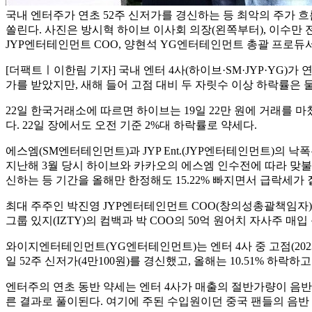
국내 엔터주가 연초 52주 신저가를 경신하는 등 최악의 주가 
쏠린다. 사진은 방시혁 하이브 이사회 의장(왼쪽부터), 이수만 전
JYP엔터테인먼트 COO, 양현석 YG엔터테인먼트 총괄 프로듀서.
[더팩트ㅣ이한림 기자] 국내 엔터 4사(하이브·SM·JYP·YG
가를 받았지만, 새해 들어 고점 대비 두 자릿수 이상 하락률은
22일 한국거래소에 따르면 하이브는 19일 22만 원에 거래를 마쳤다. 
다. 22일 장에서도 오전 기준 2%대 하락률로 약세다.
에스엠(SM엔터테인먼트)과 JYP Ent.(JYP엔터테인먼트)의 낙폭은 
지난해 3월 당시 하이브와 카카오의 에스엠 인수전에 따라 맞불 
신하는 등 기간을 올해만 한정해도 15.22% 빠지면서 급락세가 
최대 주주인 박진영 JYP엔터테인먼트 COO(창의성총괄책임자)의 JYP 
그룹 있지(IZTY)의 컴백과 박 COO의 50억 원어치 자사주 매
와이지엔터테인먼트(YG엔터테인먼트)는 엔터 4사 중 고점(2023년 
일 52주 신저가(4만100원)를 경신했고, 올해는 10.51% 하락
엔터주의 연초 동반 약세는 엔터 4사가 매출의 절반가량이 음반
른 결과로 풀이된다. 여기에 주된 수입원이던 중국 팬들의 음반 