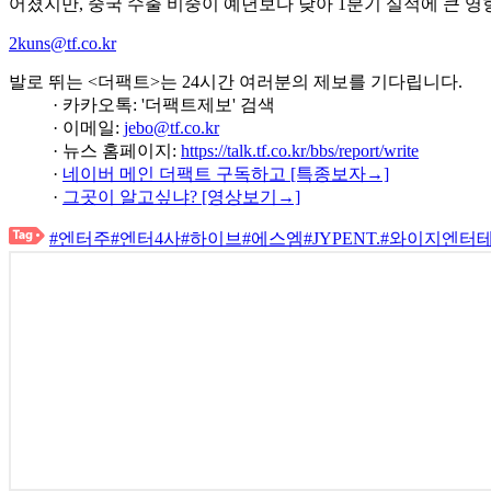
어졌지만, 중국 수출 비중이 예년보다 낮아 1분기 실적에 큰 영
2kuns@tf.co.kr
발로 뛰는 <더팩트>는 24시간 여러분의 제보를 기다립니다.
· 카카오톡: '더팩트제보' 검색
· 이메일:
jebo@tf.co.kr
· 뉴스 홈페이지:
https://talk.tf.co.kr/bbs/report/write
·
네이버 메인 더팩트 구독하고 [특종보자→]
·
그곳이 알고싶냐? [영상보기→]
#엔터주
#엔터4사
#하이브
#에스엠
#JYPENT.
#와이지엔터