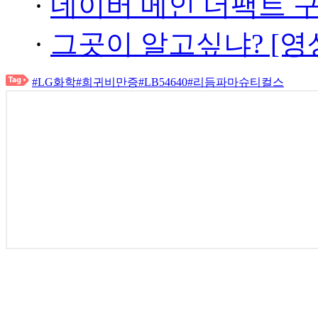
·
네이버 메인 더팩트 
·
그곳이 알고싶냐? [영
#LG화학
#희귀비만증
#LB54640
#리듬파마슈티컬스