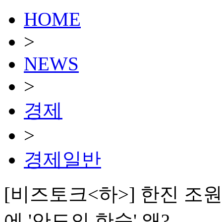
HOME
>
NEWS
>
경제
>
경제일반
[비즈토크<하>] 한진 조
에 '안도의 한숨' 왜?