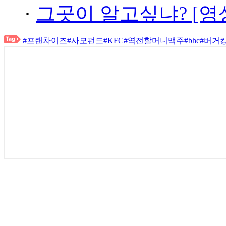
·
그곳이 알고싶냐? [영
#프랜차이즈
#사모펀드
#KFC
#역전할머니맥주
#bhc
#버거