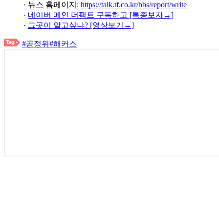
· 뉴스 홈페이지:
https://talk.tf.co.kr/bbs/report/write
·
네이버 메인 더팩트 구독하고 [특종보자→]
·
그곳이 알고싶냐? [영상보기→]
#공정위
#해커스