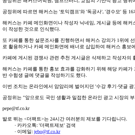
공정위는 해커스어학원, 챔프스터디, 교암의 기만적 광고 행위에
공정위에 따르면 해커스는 '토익캠프'와 '독공사', '경수모' 등
해커스는 카페 메인화면이나 작성자 닉네임, 게시글 등에 해커
이 작성한 것으로 인식했다.
또 카페를 통한 설문조사를 진행하면서 해커스 강의가 1위에 선
로 활용하거나 카페 메인화면에 배너로 삽입하여 해커스 홍보에
카페에 게시된 경쟁사 관련 추천 게시글은 삭제하고 작성자의 
해커스는 카페를 통한 홍보 효과를 강화하기 위해 해당 카페가 
반 수험생 글에 댓글을 작성하기도 했다.
이번 조치는 온라인에서 암암리에 벌어지던 '수강 후기·댓글 광고
공정위는 "앞으로도 국민 생활과 밀접한 온라인 광고 시장의 부
pepe@tf.co.kr
발로 뛰는 <더팩트>는 24시간 여러분의 제보를 기다립니다.
· 카카오톡: '더팩트제보' 검색
· 이메일:
jebo@tf.co.kr