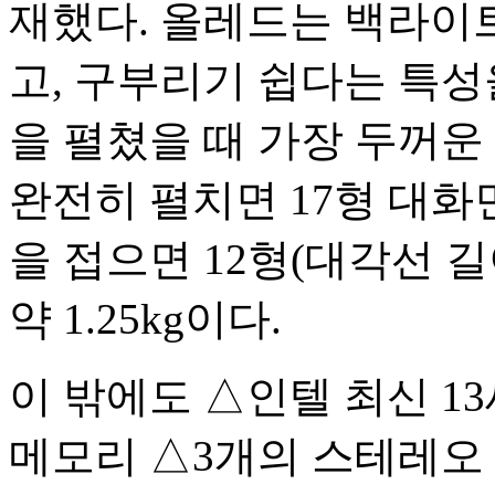
재했다. 올레드는 백라이
고, 구부리기 쉽다는 특성
을 펼쳤을 때 가장 두꺼운 
완전히 펼치면 17형 대화면(
을 접으면 12형(대각선 길이
약 1.25kg이다.
이 밖에도 △인텔 최신 1
메모리 △3개의 스테레오