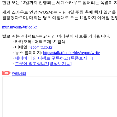
한편 오는 12일까지 진행되는 세계스카우트 잼버리는 폭염이 지
세계 스카우트 연맹(WOSM)는 지난 4일 주최 측에 행사 일정
결정했다으며, 대회는 당초 예정대로 오는 12일까지 이어질 전
munsuyeon@tf.co.kr
발로 뛰는 <더팩트>는 24시간 여러분의 제보를 기다립니다.
· 카카오톡: '더팩트제보' 검색
· 이메일:
jebo@tf.co.kr
· 뉴스 홈페이지:
https://talk.tf.co.kr/bbs/report/write
·
네이버 메인 더팩트 구독하고 [특종보자→]
·
그곳이 알고싶냐? [영상보기→]
#잼버리