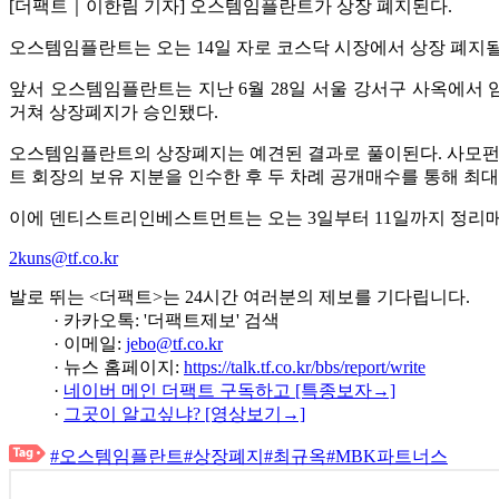
[더팩트｜이한림 기자] 오스템임플란트가 상장 폐지된다.
오스템임플란트는 오는 14일 자로 코스닥 시장에서 상장 폐지될
앞서 오스템임플란트는 지난 6월 28일 서울 강서구 사옥에서
거쳐 상장폐지가 승인됐다.
오스템임플란트의 상장폐지는 예견된 결과로 풀이된다. 사모펀
트 회장의 보유 지분을 인수한 후 두 차례 공개매수를 통해 최대
이에 덴티스트리인베스트먼트는 오는 3일부터 11일까지 정리매매
2kuns@tf.co.kr
발로 뛰는 <더팩트>는 24시간 여러분의 제보를 기다립니다.
· 카카오톡: '더팩트제보' 검색
· 이메일:
jebo@tf.co.kr
· 뉴스 홈페이지:
https://talk.tf.co.kr/bbs/report/write
·
네이버 메인 더팩트 구독하고 [특종보자→]
·
그곳이 알고싶냐? [영상보기→]
#오스템임플란트
#상장폐지
#최규옥
#MBK파트너스