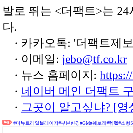
발로 뛰는 <더팩트>는 2
다.
· 카카오톡: '더팩트제보
· 이메일:
jebo@tf.co.kr
· 뉴스 홈페이지:
https:/
·
네이버 메인 더팩트 
·
그곳이 알고싶냐? [영
#더뉴트레일블레이저
#부분변경
#GM
#쉐보레
#렘펠
#소형S