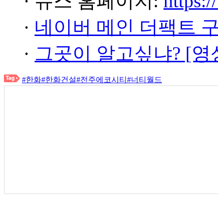
· 뉴스 홈페이지:
https:/
·
네이버 메인 더팩트 
·
그곳이 알고싶냐? [영
#한화
#한화건설
#전주에코시티
#너티월드