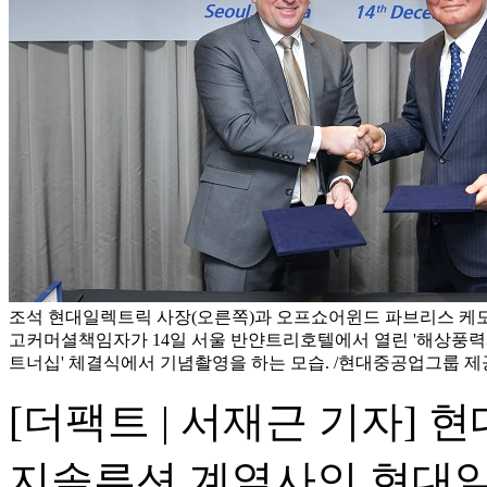
조석 현대일렉트릭 사장(오른쪽)과 오프쇼어윈드 파브리스 케
고커머셜책임자가 14일 서울 반얀트리호텔에서 열린 '해상풍력
트너십' 체결식에서 기념촬영을 하는 모습. /현대중공업그룹 제
[더팩트 | 서재근 기자]
지솔루션 계열사인 현대