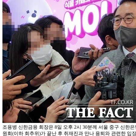
조용병 신한금융 회장은 8일 오후 2시 30분께 서울 중구 신한
원회(이하 회추위)가 끝난 후 취재진과 만나 용퇴와 관련한 입장