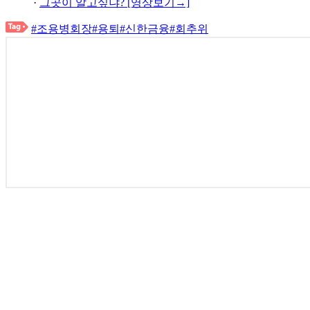
·
그곳이 알고싶냐? [영상보기→]
#조용병회장
#용퇴
#신한금융
#회추위