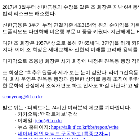
2017년 3월부터 신한금융의 수장을 맡은 조 회장은 지난 6년
법적 리스크도 해소했다.
신한금융은 3분기 누적 연결기준 4조3154억 원의 순이익을 기록
트폴리오도 다변화해 비은행 부문 비중을 키웠다. 지난해에는
다만 조 회장은 1957년생으로 올해 만 65세다. 3연임을 하게 
지다. 이에 조 회장은 세대교체와 신한의 미래를 고려해 용퇴를
마지막으로 조용병 회장은 차기 회장에 내정된 진옥동 행장 격
조 회장은 "회추위원들과 제가 보는 눈이 같았다"라며 "(진옥
다. 회사 운영은 진옥동 행장과 충분한 상의를 통해 조직이 탄탄할 
한 문화의 관점에서 조직개편도 하고 인사도 하길 바란다"고 말
seonyeong@tf.co.kr
발로 뛰는 <더팩트>는 24시간 여러분의 제보를 기다립니다.
· 카카오톡: '더팩트제보' 검색
· 이메일:
jebo@tf.co.kr
· 뉴스 홈페이지:
https://talk.tf.co.kr/bbs/report/write
·
네이버 메인 더팩트 구독하고 [특종보자→]