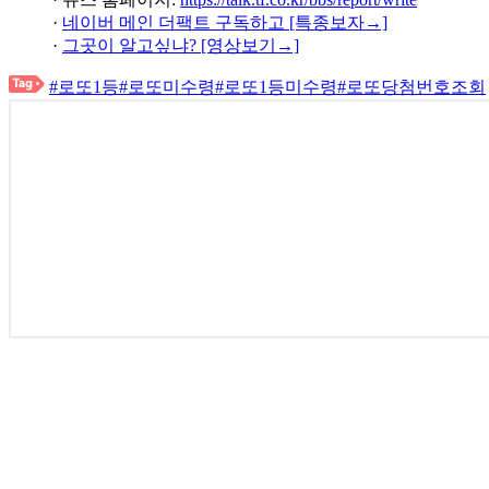
·
네이버 메인 더팩트 구독하고 [특종보자→]
·
그곳이 알고싶냐? [영상보기→]
#로또1등
#로또미수령
#로또1등미수령
#로또당첨번호조회