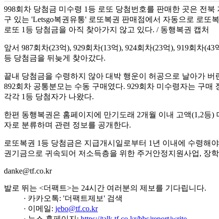
998회차 당첨금 미수령 1등 로또 당첨번호를 판매한 곳은 전북
구 있는 'Letsgo복권유통' 로또복권 판매점에서 자동으로 로
로또 1등 당첨금을 아직 찾아가지 않고 있다. / 동행복권 캡처
앞서 987회차(23억), 929회차(13억), 924회차(23억), 919회
등 당첨금을 뒤늦게 찾아갔다.
끝내 당첨금을 수령하지 않아 대박 행운이 허공으로 날아가 버린 
892회차 공통분모는 수동 구매였다. 929회차 미수령자는 구
각각 1등 당첨자가 나왔다.
한편 동행복권은 홈페이지에 만기도래 2개월 이내 고액(1,2등
자로 분류하며 관련 정보를 공개한다.
로또복권 1등 당첨금은 지급개시일로부터 1년 이내에 수령해야 
권기금으로 귀속되어 저소득층을 위한 주거안정지원사업, 장학사
danke@tf.co.kr
발로 뛰는 <더팩트>는 24시간 여러분의 제보를 기다립니다.
· 카카오톡: '더팩트제보' 검색
· 이메일:
jebo@tf.co.kr
· 뉴스 홈페이지:
https://talk.tf.co.kr/bbs/report/write