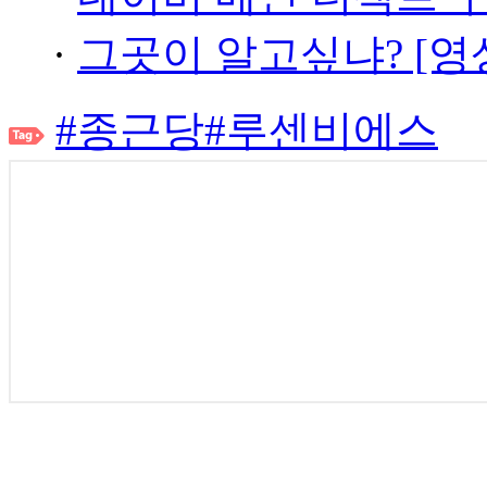
·
그곳이 알고싶냐? [영
#종근당
#루센비에스