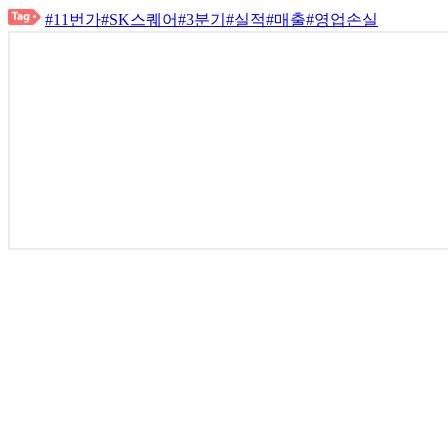
#11번가
#SK스퀘어
#3분기
#실적
#매출
#영업손실