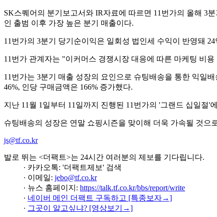
SK스퀘어의 분기보고서와 IR자료에 따르면 11번가의 올해 3분기 매
인 출범 이후 가장 높은 분기 매출이다.
11번가의 3분기 당기순이익은 일회성 법인세 수익이 반영돼 24억
11번가 관계자는 "이커머스 경쟁시장 대응에 따른 마케팅 비용
11번가는 3분기 매출 성장의 요인으로 슈팅배송을 통한 익일배송
46%, 인당 구매금액은 166% 증가했다.
지난 11월 1일부터 11일까지 진행된 11번가의 '그랜드 십일절
슈팅배송의 성장은 연말 쇼핑시즌을 맞이해 더욱 가속될 것으로
js@tf.co.kr
발로 뛰는 <더팩트>는 24시간 여러분의 제보를 기다립니다.
· 카카오톡: '더팩트제보' 검색
· 이메일:
jebo@tf.co.kr
· 뉴스 홈페이지:
https://talk.tf.co.kr/bbs/report/write
·
네이버 메인 더팩트 구독하고 [특종보자→]
·
그곳이 알고싶냐? [영상보기→]