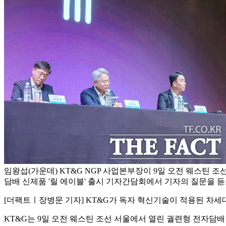
임왕섭(가운데) KT&G NGP 사업본부장이 9일 오전 웨스틴 
담배 신제품 '릴 에이블' 출시 기자간담회에서 기자의 질문을 듣고
[더팩트ㅣ장병문 기자] KT&G가 독자 혁신기술이 적용된 차세대 
KT&G는 9일 오전 웨스틴 조선 서울에서 열린 궐련형 전자담배