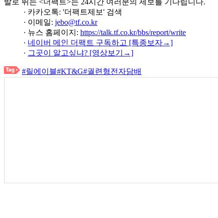
발로 뛰는 <더팩트>는 24시간 여러분의 제보를 기다립니다.
· 카카오톡: '더팩트제보' 검색
· 이메일:
jebo@tf.co.kr
· 뉴스 홈페이지:
https://talk.tf.co.kr/bbs/report/write
·
네이버 메인 더팩트 구독하고 [특종보자→]
·
그곳이 알고싶냐? [영상보기→]
#릴에이블
#KT&G
#궐련형전자담배