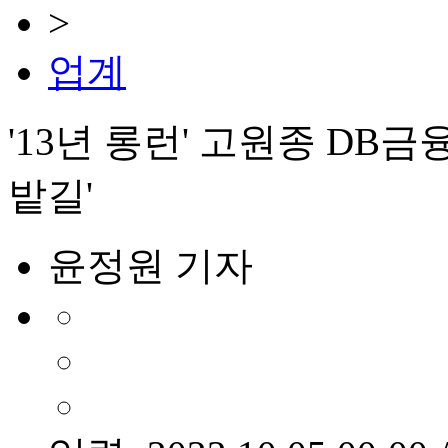
>
업계
'13년 롱런' 고원종 DB금
밭길'
윤정원 기자