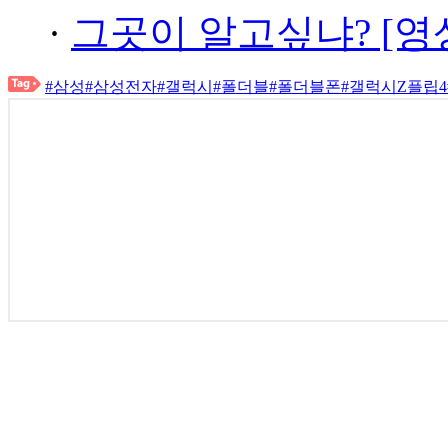
·
그곳이 알고싶냐? [영
#삼성
#삼성전자
#갤럭시
#폴더블
#폴더블폰
#갤럭시Z플립4