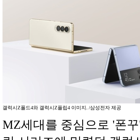
갤럭시Z폴드4와 갤럭시Z플립4 이미지. /삼성전자 제공
MZ세대를 중심으로 '폰꾸'