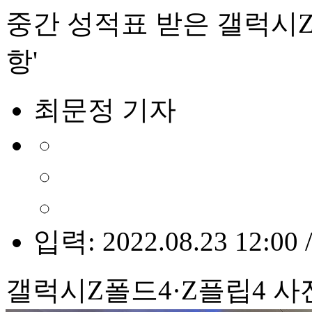
중간 성적표 받은 갤럭시Z
항'
최문정 기자
입력: 2022.08.23 12:00 
갤럭시Z폴드4·Z플립4 사전