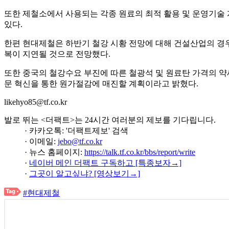
또한 제철소에서 사용되는 각종 원료의 최적 활용 및 운영기술 
있다.
한편 현대제철은 하반기 철강 시황 전망에 대해 건설산업의 경
복이 지연될 것으로 전망했다.
또한 중국의 철강수요 부진에 따른 철광석 및 원료탄 가격의 약
문 혁신을 통한 원가절감에 매진할 계획이라고 밝혔다.
likehyo85@tf.co.kr
발로 뛰는 <더팩트>는 24시간 여러분의 제보를 기다립니다.
· 카카오톡: '더팩트제보' 검색
· 이메일:
jebo@tf.co.kr
· 뉴스 홈페이지:
https://talk.tf.co.kr/bbs/report/write
·
네이버 메인 더팩트 구독하고 [특종보자→]
·
그곳이 알고싶냐? [영상보기→]
#현대제철