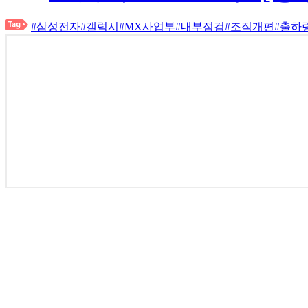
#삼성전자
#갤럭시
#MX사업부
#내부점검
#조직개편
#출하