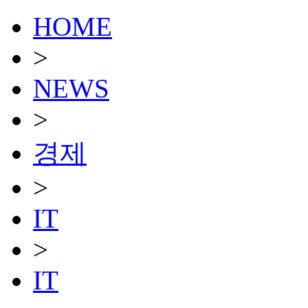
HOME
>
NEWS
>
경제
>
IT
>
IT