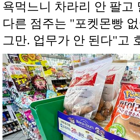
욕먹느니 차라리 안 팔고 
다른 점주는 "포켓몬빵 없
그만. 업무가 안 된다"고 