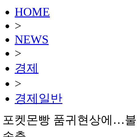
HOME
>
NEWS
>
경제
>
경제일반
포켓몬빵 품귀현상에…불매
속출