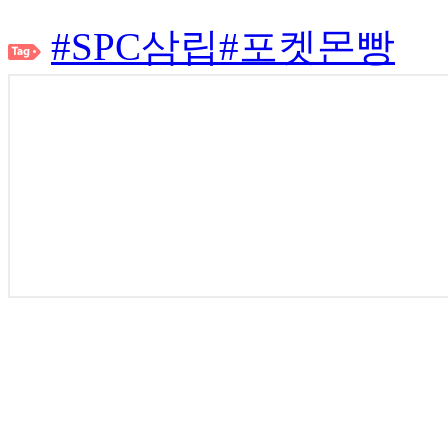
#SPC삼립
#포켓몬빵