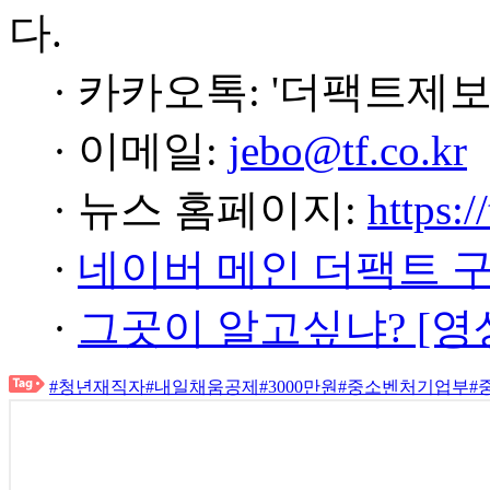
다.
· 카카오톡: '더팩트제보
· 이메일:
jebo@tf.co.kr
· 뉴스 홈페이지:
https:/
·
네이버 메인 더팩트 
·
그곳이 알고싶냐? [영
#청년재직자
#내일채움공제
#3000만원
#중소벤처기업부
#