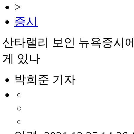
>
증시
산타랠리 보인 뉴욕증시에
게 있나
박희준 기자