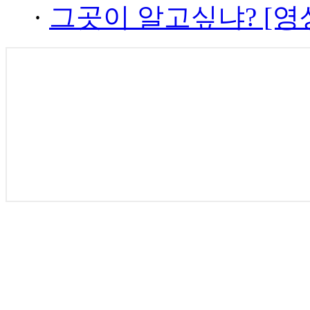
·
그곳이 알고싶냐? [영