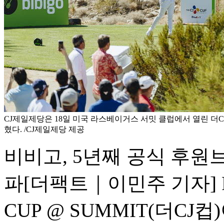
CJ제일제당은 18일 미국 라스베이거스 서밋 클럽에서 열린 더
혔다. /CJ제일제당 제공
비비고, 5년째 공식 후원
파
[더팩트｜이민주 기자] P
CUP @ SUMMIT(더CJ