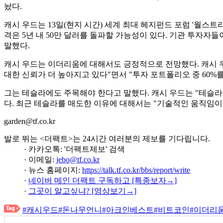
놨다.
캐시 우드는 13일(현지 시간) 세계 최대 헤지펀드 포럼 '월스
격은 5년 내 50만 달러를 돌파할 가능성이 있다. 기관 투자
말했다.
캐시 우드는 이더리움에 대해서도 긍정적으로 전망했다. 캐시 우
대한 신뢰가 더 높아지고 있다"면서 "투자 포트폴리오 중 60%
그는 테슬라에도 주목해야 한다고 말했다. 캐시 우드는 "테슬라의
다. 최근 테슬라를 매도한 이유에 대해서는 "기술적인 움직임이었
garden@tf.co.kr
발로 뛰는 <더팩트>는 24시간 여러분의 제보를 기다립니다.
· 카카오톡: '더팩트제보' 검색
· 이메일:
jebo@tf.co.kr
· 뉴스 홈페이지:
https://talk.tf.co.kr/bbs/report/write
·
네이버 메인 더팩트 구독하고 [특종보자→]
·
그곳이 알고싶냐? [영상보기→]
#캐시우드
#돈나무언니
#아크인베스트
#비트코인
#이더리