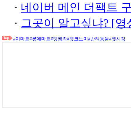
·
네이버 메인 더팩트 
·
그곳이 알고싶냐? [영
#이마트
#롯데마트
#펫팸족
#펫코노미
#반려동물
#펫시장