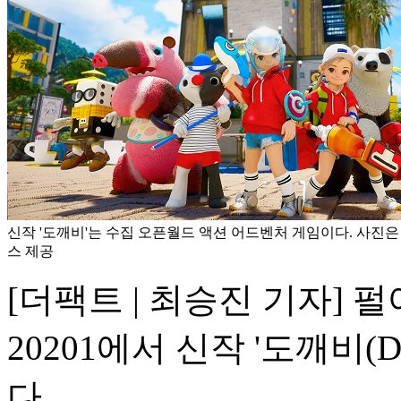
신작 '도깨비'는 수집 오픈월드 액션 어드벤처 게임이다. 사진은
스 제공
[더팩트 | 최승진 기자] 
20201에서 신작 '도깨비(
다.