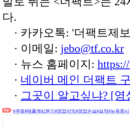
발로 뛰는 <더팩트>는 2
다.
· 카카오톡: '더팩트제보
· 이메일:
jebo@tf.co.kr
· 뉴스 홈페이지:
https:/
·
네이버 메인 더팩트 
·
그곳이 알고싶냐? [영
#쿠팡
#매출액
#2분기
#영업이익
#영업손실
#실적
#뉴욕증시