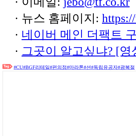
· 이메일:
jebo@tf.co.kr
· 뉴스 홈페이지:
https:/
·
네이버 메인 더팩트 
·
그곳이 알고싶냐? [영
#CU
#BGF리테일
#편의점
#마라톤
#션
#독립유공자
#광복절