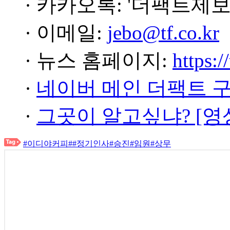
· 카카오톡: '더팩트제보
· 이메일:
jebo@tf.co.kr
· 뉴스 홈페이지:
https:/
·
네이버 메인 더팩트 
·
그곳이 알고싶냐? [영
#이디야커피
#
#정기인사
#승진
#임원
#상무