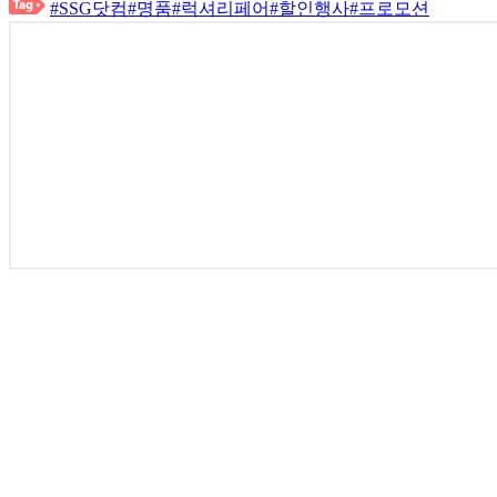
#SSG닷컴
#명품
#럭셔리페어
#할인행사
#프로모션