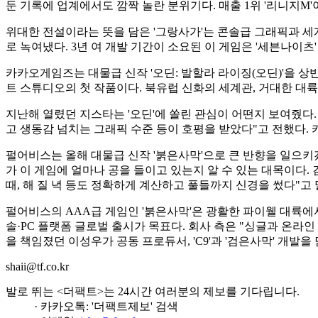
둔 기록에 업계에서도 깜짝 놀란 분위기다. 매출 1위 '리니지M'
위대한 전설이라는 뜻을 담은 '그랑사가'는 콘솔급 그래픽과 
로 녹여냈다. 3년 여 개발 기간이 소요된 이 게임은 '세븐나이츠
카카오게임즈는 대물급 신작 '오딘: 발할라 라이징(오딘)'을 상
트 스튜디오의 첫 작품이다. 북유럽 신화의 세계관, 거대한 대
지난해 열렸던 지스타는 '오딘'에 쏠린 관심이 어떤지 보여줬다. '
고 생동감 넘치는 그래픽 수준 등이 호평을 받았다"고 전했다. 
펄어비스는 올해 대물급 신작 '붉은사막'으로 큰 반향을 일으키
가 이 게임에 얼마나 공을 들이고 있는지 알 수 있는 대목이다.
때, 해 질 녁 등도 정확하게 계산하고 풀들까지 신경을 썼다"고 
펄어비스의 AAA급 게임인 '붉은사막'은 광활한 파이웰 대륙에
솔·PC 플랫폼 글로벌 출시가 목표다. 회사 측은 "싱글과 온라인
을 책임졌던 이성우가 공동 프로듀서, 'C9'과 '검은사막' 개발
shaii@tf.co.kr
발로 뛰는 <더팩트>는 24시간 여러분의 제보를 기다립니다.
· 카카오톡: '더팩트제보' 검색