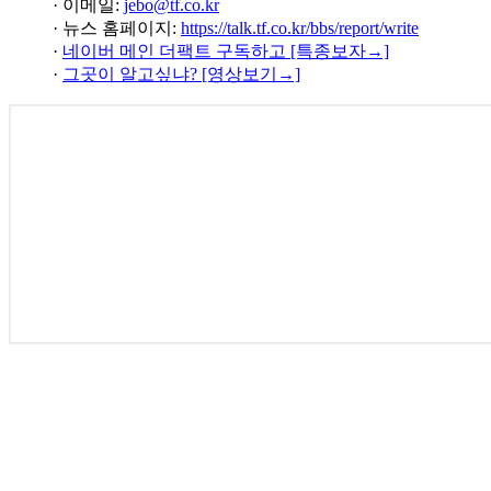
· 이메일:
jebo@tf.co.kr
· 뉴스 홈페이지:
https://talk.tf.co.kr/bbs/report/write
·
네이버 메인 더팩트 구독하고 [특종보자→]
·
그곳이 알고싶냐? [영상보기→]